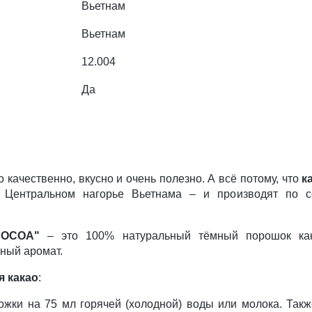
Вьетнам
Вьетнам
12.004
Да
о качественно, вкусно и очень полезно. А всё потому, что
к
– Центральном нагорье Вьетнама – и производят по 
COCOA"
– это 100% натуральный тёмный порошок как
ный аромат.
я какао
:
ожки на 75 мл горячей (холодной) воды или молока. Так