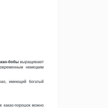
акао-бобы
выращивают
современным немецким
ао, имеющий богатый
же какао-порошок можно