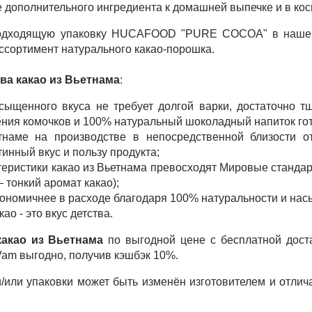
е дополнительного ингредиента к домашней выпечке и в ко
подходящую упаковку HUCAFOOD "PURE COCOA" в нашем 
ссортимент натурального какао-порошка.
а какао из Вьетнама
:
сыщенного вкуса не требует долгой варки, достаточно т
ения комочков и 100% натуральный шоколадный напиток гот
наме на производстве в непосредственной близости от
тинный вкус и пользу продукта;
еристики какао из Вьетнама превосходят Мировые стандар
— тонкий аромат какао);
кономичнее в расходе благодаря 100% натуральности и нас
ао - это вкус детства.
какао из Вьетнама
по выгодной цене с бесплатной дост
Vam выгодно, получив кэшбэк 10%.
/или упаковки может быть изменён изготовителем и отлича