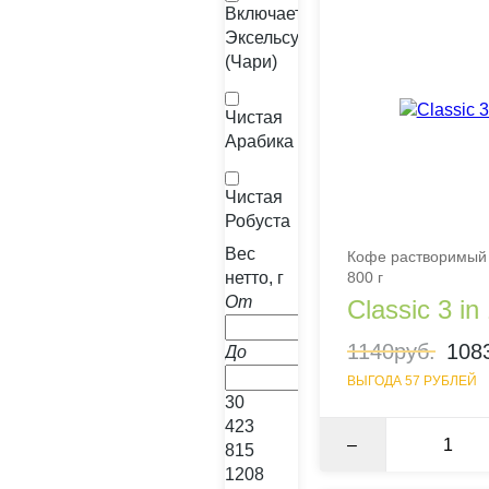
Включает
Эксельсу
(Чари)
Чистая
Арабика
Чистая
Робуста
Вес
Кофе растворимый 
нетто, г
800 г
От
Classic 3 i
1140руб.
108
До
ВЫГОДА 57 РУБЛЕЙ
30
423
–
815
1208