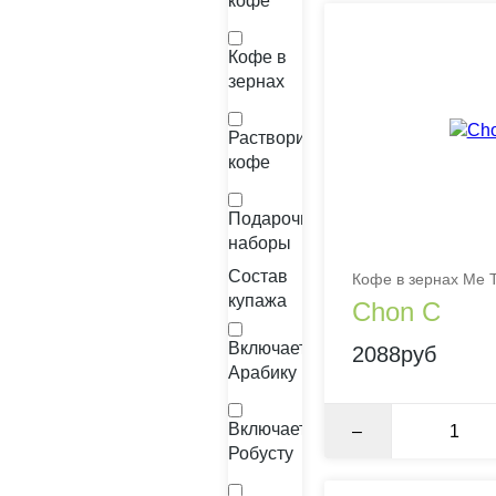
кофе
Кофе в
зернах
Растворимый
кофе
Подарочные
наборы
Состав
Кофе в зернах Me T
купажа
Chon C
Включает
2088руб
Арабику
Включает
–
Робусту