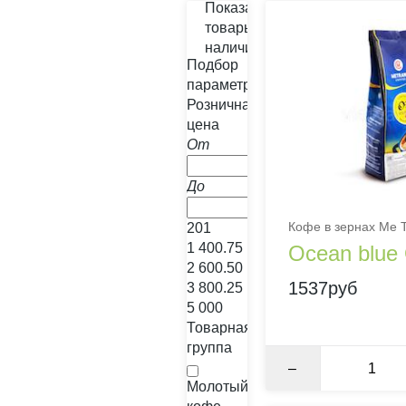
Показать
товары в
наличии
Подбор
параметров
Розничная
цена
От
До
%
Кофе в зернах Me T
201
1 400.75
Ocean blue
2 600.50
1537руб
3 800.25
5 000
Товарная
группа
–
Молотый