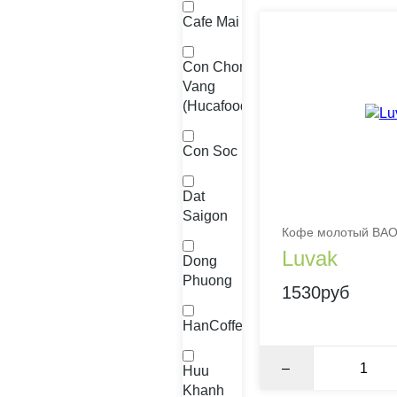
Cafe Mai
Con Chon
Vang
(Hucafood)
Con Soc
Dat
Saigon
Кофе молотый BAO,
Luvak
Dong
Phuong
1530руб
HanCoffee
–
Huu
Khanh