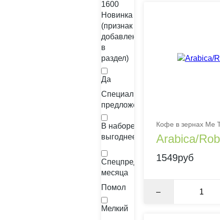
1600
Новинка
(признак
добавления
в
раздел)
Да
Специальные
предложения
Кофе в зернах Me T
В наборе
Arabica/Ro
выгоднее
1549руб
Спецпредложение
месяца
Помол
–
Мелкий