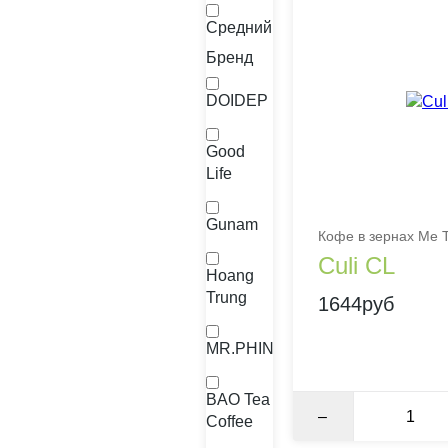
Средний
Бренд
DOIDEP
Good
Life
Gunam
Кофе в зернах Me T
Culi CL
Hoang
Trung
1644руб
MR.PHIN
BAO Tea
–
Coffee