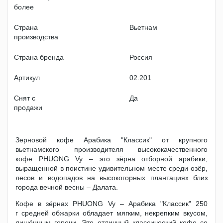
более
Страна
Вьетнам
производства
Страна бренда
Россия
Артикул
02.201
Снят с
Да
продажи
Зерновой кофе Арабика "Классик" от крупного
вьетнамского производителя высококачественного
кофе PHUONG Vy – это зёрна отборной арабики,
выращенной в поистине удивительном месте среди озёр,
лесов и водопадов на высокогорных плантациях близ
города вечной весны – Далата.
Кофе в зёрнах PHUONG Vy – Арабика "Классик" 250
г средней обжарки обладает мягким, некрепким вкусом,
лишённым горечи. Это отличный классический кофе со