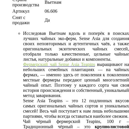
Вьетнам
производства
Артикул
06.606
Снят с
Да
продажи
Исследовав Вьетнам вдоль и поперёк в поисках
лучших чайных эко-ферм, Sense Asia для создания
своих неповторимых и аутентичных чаёв, а также
оригинальных экзотических чайных смесей,
отобрали только качественные, цельные чайные
листья, натуральные добавки и компоненты.
Фермерский чай Sense Asia Teapins
выращивают на
небольших семейных плантациях — на чайных
фермах, — именно здесь от поколения к поколению
местные фермеры передают ценный многолетний
чайный опыт. Поэтому у каждого сорта чая своя
история происхождения и собственный, уникальный
метод заваривания.
Sense Asia Teapins – это 12 подлинных вкусов
самых оригинальных чайных сортов и уникальных
смесей! Весь чай поступает к нам лишь небольшими
партиями, чтобы всегда оставаться наиболее свежим.
Чай чёрный фермерский Teapins, 100 г –
Традиционный чёрный – это
крупнолистовой