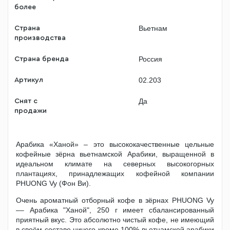
более
Вьетнам
Страна
производства
Россия
Страна бренда
02.203
Артикул
Да
Снят с
продажи
Арабика «Ханой» – это высококачественные цельные
кофейные зёрна вьетнамской Арабики, выращенной в
идеальном климате на северных высокогорных
плантациях, принадлежащих кофейной компании
PHUONG Vy (Фон Ви).
Очень ароматный отборный кофе в зёрнах PHUONG Vy
–– Арабика "Ханой", 250 г имеет сбалансированный
приятный вкус. Это абсолютно чистый кофе, не имеющий
в своём составе ничего кроме 100% вьетнамской арабики