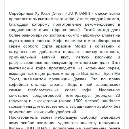
Серебряный Ху Кхан (Silver HUU KHANH) - классический
представитель вьетнамского кофе. Имеет средний помол,
благодаря которому приготовление рекомендовано в
традиционном фине (френч-пресс). Такой метод дает
более равномерную экстракцию, что напрямую влияет на
вкус готового напитка. Кофе из смеси темно-обжаренных
зерен особого сорта арабики Мокко в сочетании с
натуральными добавками придают напитку плотность,
оригинальный мягкий вкус, легкую кислинку и
раскрывающееся послевкусие ароматного миндаля. Этот
вьетнамский кофе производится из кофейных зерен,
выращенных в центральном нагорье Вьетнама - Буон Ме
Тхуот, знаменитой провинции Даклак. Это по праву
кофейная столица страны. Ведь в ней выращивают
самые требовательные сорта кофе. Идеальное
сочетание среднегодовой температуры (порядка 23
градусов) и высокогорья (около 1500 метров) наиболее
гармоничны для естественного выращивания арабики без
применения каких-либо удобрений.
Производитель имеет небольшую фабрику, благодаря
чему особое внимание уделяется качеству продукции.
Купажи HUU KHANH популярны на внутреннем рынке