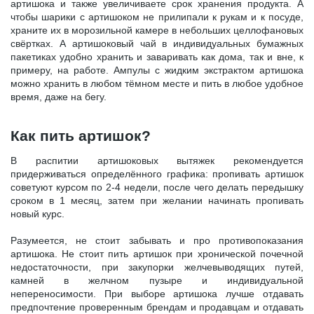
артишока и также увеличиваете срок хранения продукта. А
чтобы шарики с артишоком не прилипали к рукам и к посуде,
храните их в морозильной камере в небольших целлофановых
свёртках. А артишоковый чай в индивидуальных бумажных
пакетиках удобно хранить и заваривать как дома, так и вне, к
примеру, на работе. Ампулы с жидким экстрактом артишока
можно хранить в любом тёмном месте и пить в любое удобное
время, даже на бегу.
Как пить артишок?
В распитии артишоковых вытяжек рекомендуется
придерживаться определённого графика: пропивать артишок
советуют курсом по 2-4 недели, после чего делать передышку
сроком в 1 месяц, затем при желании начинать пропивать
новый курс.
Разумеется, не стоит забывать и про противопоказания
артишока. Не стоит пить артишок при хронической почечной
недостаточности, при закупорки желчевыводящих путей,
камней в желчном пузыре и индивидуальной
непереносимости. При выборе артишока лучше отдавать
предпочтение проверенным брендам и продавцам и отдавать