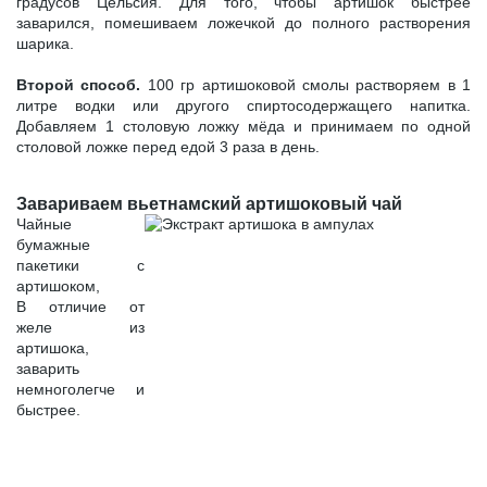
градусов Цельсия. Для того, чтобы артишок быстрее
заварился, помешиваем ложечкой до полного растворения
шарика.
Второй способ.
100 гр артишоковой смолы растворяем в 1
литре водки или другого спиртосодержащего напитка.
Добавляем 1 столовую ложку мёда и принимаем по одной
столовой ложке перед едой 3 раза в день.
Завариваем вьетнамский артишоковый чай
Чайные
бумажные
пакетики с
артишоком,
В отличие от
желе из
артишока,
заварить
немноголегче и
быстрее.