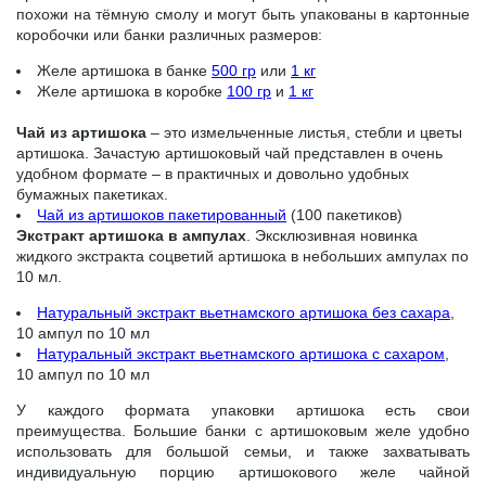
похожи на тёмную смолу и могут быть упакованы в картонные
коробочки или банки различных размеров:
Желе артишока в банке
500 гр
или
1 кг
Желе артишока в коробке
100 гр
и
1 кг
Чай из артишока
– это измельченные листья, стебли и цветы
артишока. Зачастую артишоковый чай представлен в очень
удобном формате – в практичных и довольно удобных
бумажных пакетиках.
Чай из артишоков пакетированный
(100 пакетиков)
Экстракт артишока в ампулах
. Эксклюзивная новинка
жидкого экстракта соцветий артишока в небольших ампулах по
10 мл.
Натуральный экстракт вьетнамского артишока без сахара
,
10 ампул по 10 мл
Натуральный экстракт вьетнамского артишока с сахаром
,
10 ампул по 10 мл
У каждого формата упаковки артишока есть свои
преимущества. Большие банки с артишоковым желе удобно
использовать для большой семьи, и также захватывать
индивидуальную порцию артишокового желе чайной