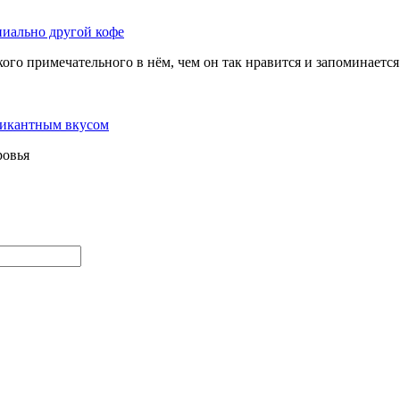
пиально другой кофе
го примечательного в нём, чем он так нравится и запоминается 
пикантным вкусом
ровья