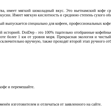
ства, имеет мягкий шоколадный вкус. Это вьетнамский кофе 
вкусии. Имеет мягкую кислотность и среднюю степень сухого об
ый выпускается специально для кофеен, профессиональных кофе
ой историей. DoiDep - это 100% тщательно отобранные кофейн
те более 1 км от уровня моря. Прекрасная экология и чистый
сключительно вручную, также проходят второй этап ручного о
кофе и перемешайте.
енён изготовителем и отличаться от заявленного на сайте.