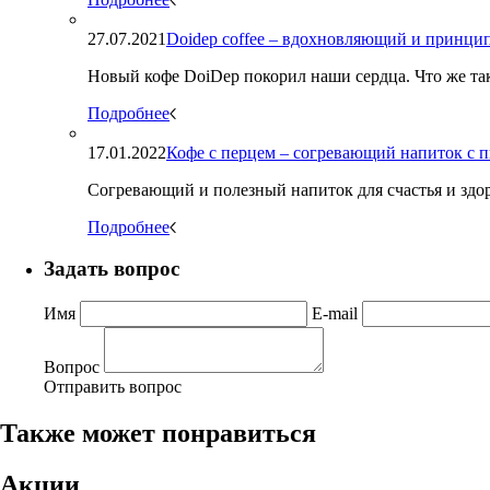
27.07.2021
Doidep coffee – вдохновляющий и принци
Новый кофе DoiDep покорил наши сердца. Что же тако
Подробнее
17.01.2022
Кофе с перцем – cогревающий напиток с 
Согревающий и полезный напиток для счастья и здо
Подробнее
Задать вопрос
Имя
E-mail
Вопрос
Отправить вопрос
Также может понравиться
Акции