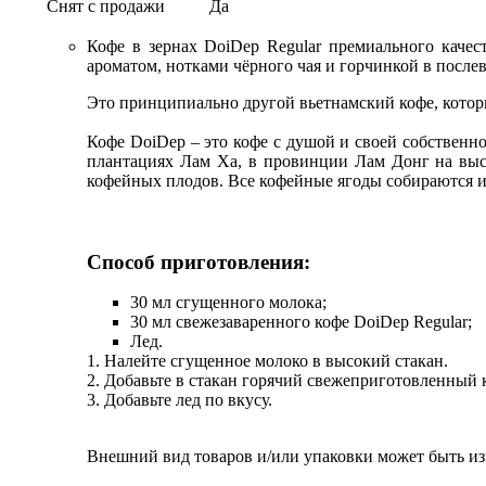
Снят с продажи
Да
Кофе в зернах DoiDep Regular премиального каче
ароматом, нотками чёрного чая и горчинкой в после
Это принципиально другой вьетнамский кофе, котор
Кофе DoiDep – это кофе с душой и своей собственн
плантациях Лам Ха, в провинции Лам Донг на высо
кофейных плодов. Все кофейные ягоды собираются и
Способ приготовления:
30 мл сгущенного молока;
30 мл свежезаваренного кофе DoiDep Regular;
Лед.
1. Налейте сгущенное молоко в высокий стакан.
2. Добавьте в стакан горячий свежеприготовленный 
3. Добавьте лед по вкусу.
Внешний вид товаров и/или упаковки может быть изм