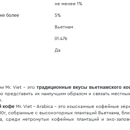
не менее 1%
 не более
5%
Вьетнам
01.476
Да
традиционные вкусы вьетнамского ко
 Mr. Viet – это
ью представить их наилучшим образом и связать местны
.
й кофе
Mr. Viet – Arabica – это изысканные кофейные зё
0г, собранные с высокогорных плантаций Вьетнама, бл
а, среди нетронутых кофейных плантаций и эко-запо