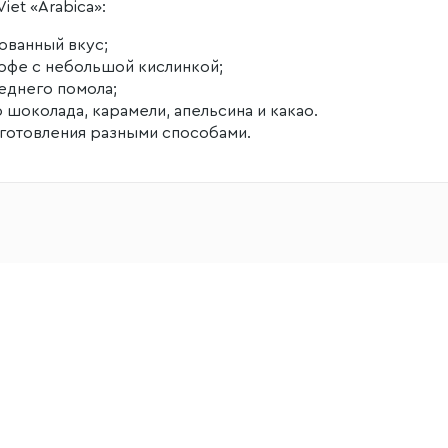
iet «Arabica»:
ованный вкус;
офе с небольшой кислинкой;
еднего помола;
 шоколада, карамели, апельсина и какао.
иготовления разными способами.