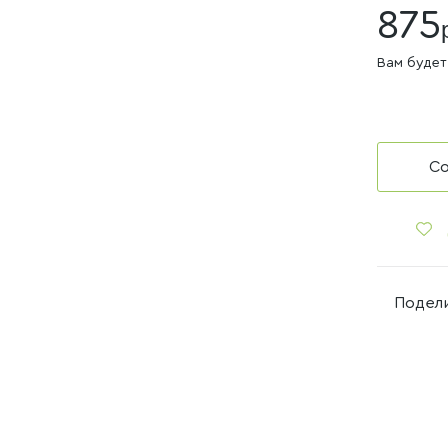
875
Вам будет
Нет в н
Со
Подели