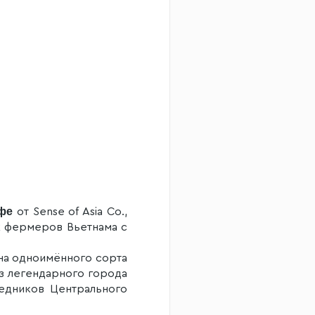
фе
от Sense of Asia Co.,
х фермеров Вьетнама с
рна одноимённого сорта
из легендарного города
ведников Центрального