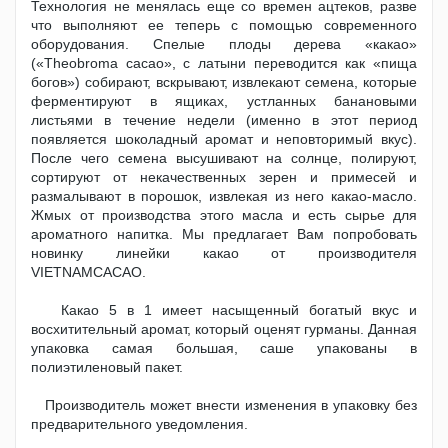
Технология не менялась еще со времен ацтеков, разве
что выполняют ее теперь с помощью современного
оборудования. Спелые плоды дерева «какао»
(«Theobroma cacao», с латыни переводится как «пища
богов») собирают, вскрывают, извлекают семена, которые
ферментируют в ящиках, устланных банановыми
листьями в течение недели (именно в этот период
появляется шоколадный аромат и неповторимый вкус).
После чего семена высушивают на солнце, полируют,
сортируют от некачественных зерен и примесей и
размалывают в порошок, извлекая из него какао-масло.
Жмых от производства этого масла и есть сырье для
ароматного напитка. Мы предлагает Вам попробовать
новинку линейки какао от производителя
VIETNAMCACAO.
Какао 5 в 1 имеет насыщенный богатый вкус и
восхитительный аромат, который оценят гурманы. Данная
упаковка самая большая, саше упакованы в
полиэтиленовый пакет.
Производитель может внести изменения в упаковку без
предварительного уведомления.