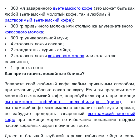
300 мл заваренного
вьетнамского кофе
(это может быть как
любой вьетнамский молотый кофе, так и любимый
растворимый вьетнамский кофе
);
300 гр привычного молока или столько же альтернативного
кокосового молока
;
300 гр универсальной муки;
4 столовых ложки сахара;
2 стандартных куриных яйца;
2 столовых ложки
кокосового масла
или столько же
сливочного;
1 щепотка соли.
Как приготовить кофейные блины?
Заварите свой любимый кофе любым привычным способом,
при желании добавьте сахар по вкусу. Если вы предпочитаете
молотый вьетнамский кофе, попробуйте заварить при помощи
вьетнамского кофейного пресс-фильтра (фина)
, так
вьетнамский кофе максимально сохранит свой вкус и аромат,
не забудьте процедить заваренный
вьетнамский молотый
кофе
при помощи марли во избежание попадания твёрдых
частей кофейных зёрен в блинное тесто.
Далее в большой глубокой тарелке взбиваем яйца и соль.