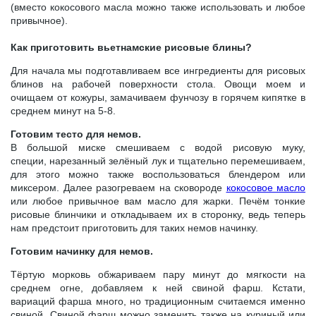
(вместо кокосового масла можно также использовать и любое
привычное).
Как приготовить вьетнамские рисовые блины?
Для начала мы подготавливаем все ингредиенты для рисовых
блинов на рабочей поверхности стола. Овощи моем и
очищаем от кожуры, замачиваем фунчозу в горячем кипятке в
среднем минут на 5-8.
Готовим тесто для немов.
В большой миске смешиваем с водой рисовую муку,
специи, нарезанный зелёный лук и тщательно перемешиваем,
для этого можно также воспользоваться блендером или
миксером. Далее разогреваем на сковороде
кокосовое масло
или любое привычное вам масло для жарки. Печём тонкие
рисовые блинчики и откладываем их в сторонку, ведь теперь
нам предстоит приготовить для таких немов начинку.
Готовим начинку для немов.
Тёртую морковь обжариваем пару минут до мягкости на
среднем огне, добавляем к ней свиной фарш. Кстати,
вариаций фарша много, но традиционным считаемся именно
свиной. Свиной фарш можно заменить также на куриный или