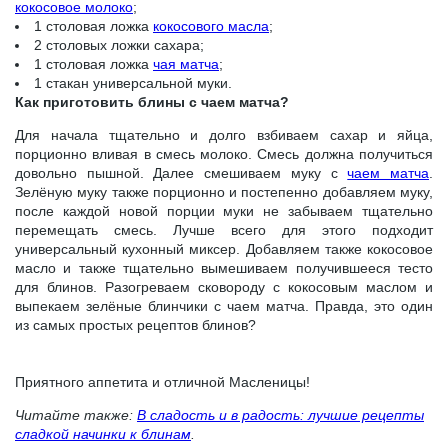
кокосовое молоко
;
1 столовая ложка
кокосового масла
;
2 столовых ложки сахара;
1 столовая ложка
чая матча
;
1 стакан универсальной муки.
Как приготовить блины с чаем матча?
Для начала тщательно и долго взбиваем сахар и яйца,
порционно вливая в смесь молоко. Смесь должна получиться
довольно пышной. Далее смешиваем муку с
чаем матча
.
Зелёную муку также порционно и постепенно добавляем муку,
после каждой новой порции муки не забываем тщательно
перемещать смесь. Лучше всего для этого подходит
универсальный кухонный миксер. Добавляем также кокосовое
масло и также тщательно вымешиваем получившееся тесто
для блинов. Разогреваем сковороду с кокосовым маслом и
выпекаем зелёные блинчики с чаем матча. Правда, это один
из самых простых рецептов блинов?
Приятного аппетита и отличной Масленицы!
Читайте также:
В
сладость
и в радость: лучшие рецепты
сладкой начинки к блинам
.