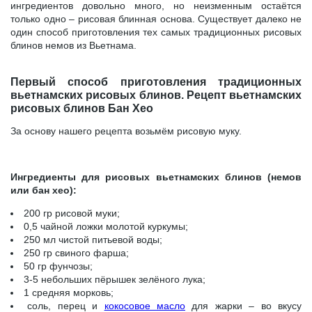
ингредиентов довольно много, но неизменным остаётся
только одно – рисовая блинная основа. Существует далеко не
один способ приготовления тех самых традиционных рисовых
блинов немов из Вьетнама.
Первый способ приготовления традиционных
вьетнамских рисовых блинов. Рецепт вьетнамских
рисовых блинов Бан Хео
За основу нашего рецепта возьмём рисовую муку.
Ингредиенты для рисовых вьетнамских блинов (немов
или бан хео):
200 гр рисовой муки;
0,5 чайной ложки молотой куркумы;
250 мл чистой питьевой воды;
250 гр свиного фарша;
50 гр фунчозы;
3-5 небольших пёрышек зелёного лука;
1 средняя морковь;
соль, перец и
кокосовое масло
для жарки – во вкусу