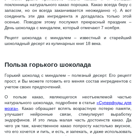
поклонница натурального какао порошка. Какао всегда беру с
запасом, но он всегда заканчивается неожиданно =). А вот
соединить эти два ингредиента я догадалась только этой
осенью. Поводом этому послужил прекрасный праздник –
День шоколада с миндалем, который отмечают 7 ноября.
Рецепт шоколада с миндалем – известный и старейший
шоколадный десерт из кулинарных книг 18 века.
Польза горького шоколада
Горький шоколад с миндалем – полезный десерт. Его рецепт
прост, и Вы можете готовить его меняя состав ингредиентов с
учетом своих предпочтений.
О пользе какао, являющегося неотъемлемой частью
натурального шоколада, подробнее в статье
«Суперфуды для
мозга»
. Какао обращает вспять возрастную потерю памяти,
улучшает нейронные связи, стимулирует выработку
эндорфинов. И это лишь малая часть достоинств какао. Да
чего уж там, качественное какао попросту настолько вкусное,
что его хочется и пить, и есть, и запекать, и даже использовать