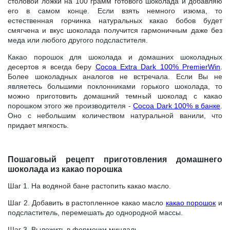
столовой ложки на 100 грамм готового шоколада и добавляю
его в самом конце. Если взять немного изюма, то
естественная горчинка натуральных какао бобов будет
смягчена и вкус шоколада получится гармоничным даже без
меда или любого другого подсластителя.
Какао порошок для шоколада и домашних шоколадных
десертов я всегда беру
Cосоа Extra Dark 100% PremierWin
.
Более шоколадных аналогов не встречала. Если Вы не
являетесь большими поклонниками горького шоколада, то
можно приготовить домашний темный шоколад с какао
порошком этого же производителя -
Cосоа Dark 100% в банке
.
Оно с небольшим количеством натуральной ванили, что
придает мягкость.
Пошаговый рецепт приготовления домашнего
шоколада из какао порошка
Шаг 1. На водяной бане растопить какао масло.
Шаг 2. Добавить в растопленное какао масло
какао порошок
и
подсластитель, перемешать до однородной массы.
Шаг 3. Выложить в формочки миндаль.