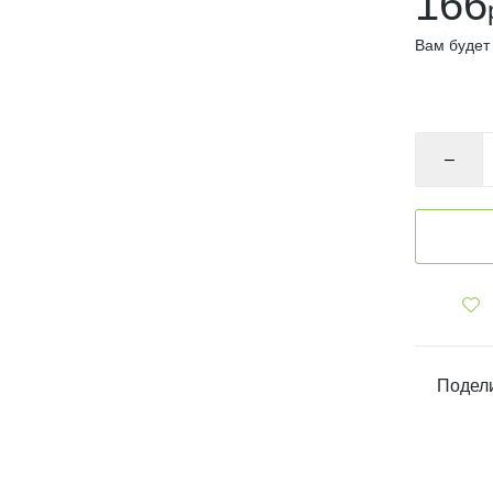
166
Вам будет
В нал
–
Подели