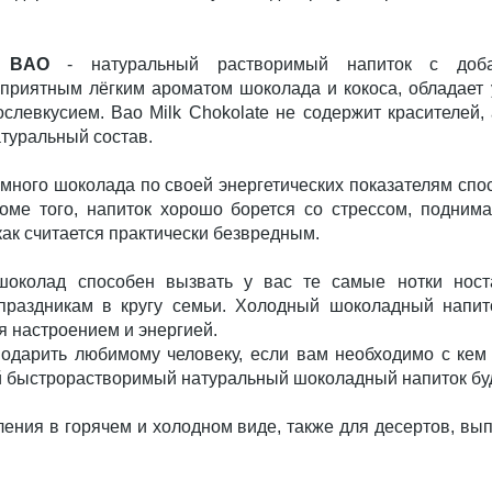
 BAO
- натуральный растворимый напиток с добав
риятным лёгким ароматом шоколада и кокоса, обладает
левкусием. Bao Milk Chokolate не содержит красителей,
туральный состав.
ёмного шоколада по своей энергетических показателям сп
оме того, напиток хорошо борется со стрессом, подним
как считается практически безвредным.
околад способен вызвать у вас те самые нотки ност
 праздникам в кругу семьи. Холодный шоколадный напи
я настроением и энергией.
подарить любимому человеку, если вам необходимо с кем 
й быстрорастворимый натуральный шоколадный напиток бу
ения в горячем и холодном виде, также для десертов, вы