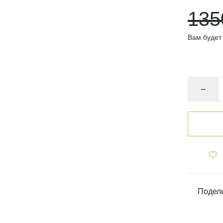
135
Вам будет
В нал
–
Подели