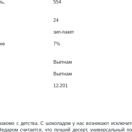
ь,
554
24
зип-пакет
 не
7%
Вьетнам
Вьетнам
12.201
знакомо с детства. С шоколадом у нас возникают исключит
едаром считается, что лучший десерт, универсальный п