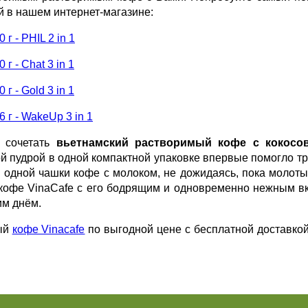
й в нашем интернет-магазине:
г - PHIL 2 in 1
г - Chat 3 in 1
г - Gold 3 in 1
 г - WakeUp 3 in 1
сочетать
вьетнамский растворимый кофе с кокосо
ой пудрой в одной компактной упаковке впервые помогло 
 одной чашки кофе с молоком, не дожидаясь, пока молоты
 кофе
VinaCafe
с его бодрящим и одновременно нежным вк
м днём.
мый
кофе Vinacafe
по выгодной цене с бесплатной доставкой