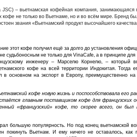
oa JSC) – вьетнамская кофейная компания, занимающаяся 
офе не только во Вьетнаме, но и во всём мире. Бренд был 
достоен звания «Вьетнамский продукт высочайшего качества
ние этот кофе получил ещё за долго до установления офиц
ине судьбоносным не только для VinaCafe, а в принципе для
нцузскому инженеру – Марселю Корнелю, – который в
етнамского кофе на всей территории Индокитая. Тогда 
л в основном на экспорт в Европу, преимущественно на
ьетнамский кофе новую жизнь и поспособствовала его р
остаётся главным поставщиком кофе для французских о
енный «французский» кофе, то скорее всего, он был 
рал большую популярность. Но под конец вьетнамской во
н покинуть Вьетнам. И ему ничего не оставалось, как 