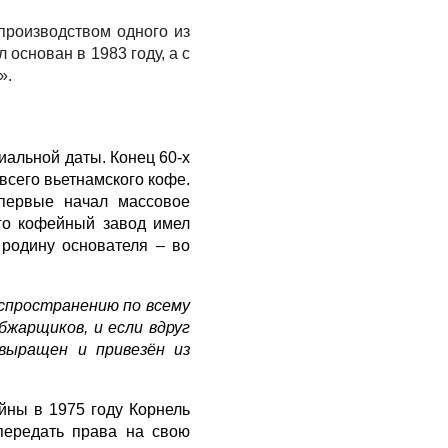
производством одного из
основан в 1983 году, а с
».
иальной даты. Конец 60-х
 всего вьетнамского кофе.
первые начал массовое
его кофейный завод имел
 родину основателя – во
аспространению по всему
бжарщиков, и если вдруг
выращен и привезён из
йны в 1975 году Корнель
передать права на свою