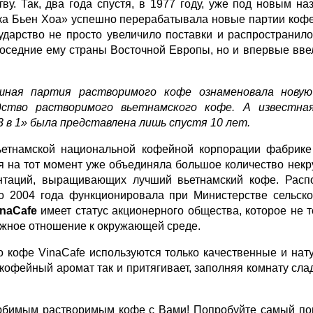
у. Так, два года спустя, в 1977 году, уже под новым на
а Бьен Хоа» успешно перерабатывала новые партии коф
сударство не просто увеличило поставки и распространи
соседние ему страны Восточной Европы, но и впервые вве
шная партия растворимого кофе ознаменовала новую
дство растворимого вьетнамского кофе. А известна
 в 1» была представлена лишь ​​спустя 10 лет.
ьетнамской национальной кофейной корпорации фабрике
ая на тот момент уже объединяла большое количество нек
антаций, выращивающих лучший вьетнамский кофе. Расп
о 2004 года функционировала при Министерстве сельск
inaCafe
имеет статус акционерного общества, которое не 
режное отношение к окружающей среде.
го кофе
VinaCafe
используются только качественные и нат
кофейный аромат так и притягивает, заполняя комнату сла
юбимым растворимым кофе с Вами! Попробуйте самый п