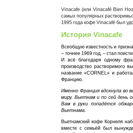
Vinacafe (или Vinacafé Bien H
самых популярных растворимых к
1995 года кофе Vinacafé был у
История
Vinacafe
Всеобщую известность и призна
– точнее 1969 год, – стал поист
И всё благодаря одному фра
%
производство растворимого вь
название «
CORNEL
» и работа
Францию.
Именно Франция вдохнула во в
миру. Вьетнам и по сей день 
Вам в руки попадётся обжар
Вьетнама.
Вьетнамский кофе Корнеля наб
вместе с семьёй был вынужде