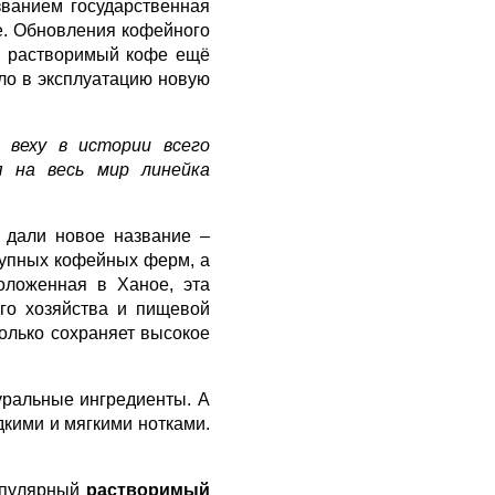
званием государственная
е. Обновления кофейного
ло растворимый кофе ещё
ло в эксплуатацию новую
 веху в истории всего
я на весь мир линейка
 дали новое название –
рупных кофейных ферм, а
оложенная в Ханое, эта
ого хозяйства и пищевой
только сохраняет высокое
уральные ингредиенты. А
дкими и мягкими нотками.
опулярный
растворимый