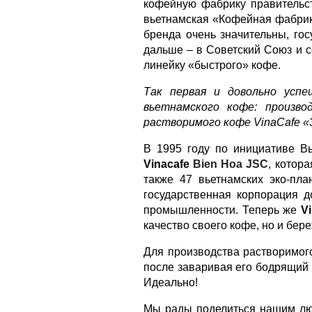
кофейную фабрику правительств
вьетнамская «Кофейная фабрик
бренда очень значительны, го
дальше – в Советский Союз и 
линейку «быстрого» кофе.
Так первая и довольно успе
вьетнамского кофе: произво
растворимого кофе
VinaCafe
«3
В 1995 году по инициативе В
Vinacafe
Bien Hoa JSC
, котор
также 47 вьетнамских эко-пл
государственная корпорация д
промышленности. Теперь же
V
качество своего кофе, но и бе
Для производства растворимо
после заваривая его бодрящий 
Идеально!
Мы рады поделиться нашим л