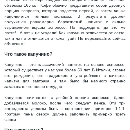
объёмом 165 мл. Кофе обычно представляет собой двойную
порцию эспрессо, которая подается первой, а затем чашка
наполняется тёплым молоком. В результате должен
получиться равномерно бархатистый напиток с сильно
выраженном вкусом эспрессо. Но подождите, да это же
латте!.. А вот и не угадали! Как капучино отличается от латте,
так и латте отличается от флэт уайт. Не переживайте, сейчас
объясним!
Что такое капучино?
Капучино – это классический напиток на основе эспрессо,
который существует у нас уже более 50 лет. В Италии, стране
его рождения, его традиционно употребляют в качестве
напитка для завтрака, и там было бы немного странно
заказывать его после полудня.
Капучино начинается с двойной порции эспрессо. Далее
добавляется молоко, после чего следует пенка. Эти три
ингредиента должны быть в соотношении примерно 1:1:1,
поэтому пена сверху должна заполнить примерно треть
чашки.
Что такое латте?