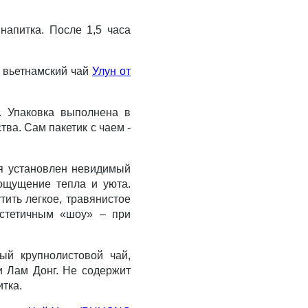
апитка. После 1,5 часа
 вьетнамский чай
Улун от
. Упаковка выполнена в
ва. Сам пакетик с чаем -
ая установлен невидимый
 ощущение тепла и уюта.
тить легкое, травянистое
эстетичным «шоу» – при
ый крупнолистовой чай,
и Лам Донг. Не содержит
тка.