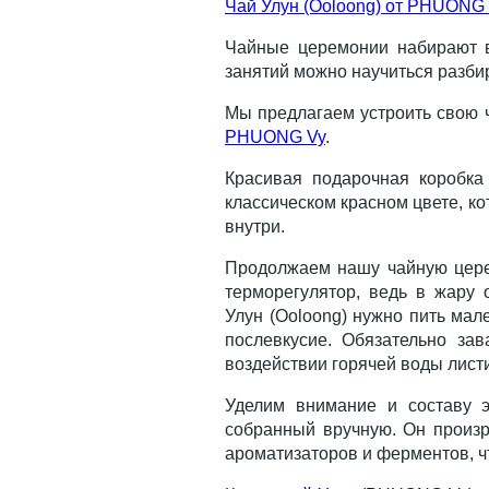
Чай Улун (Ooloong) от PHUONG 
Чайные церемонии набирают в
занятий можно научиться разбир
Мы предлагаем устроить свою 
PHUONG Vy
.
Красивая подарочная коробка
классическом красном цвете, ко
внутри.
%
Продолжаем нашу чайную церем
терморегулятор, ведь в жару 
Улун (Ooloong) нужно пить мал
послевкусие. Обязательно за
воздействии горячей воды лист
Уделим внимание и составу э
собранный вручную. Он произр
ароматизаторов и ферментов, ч