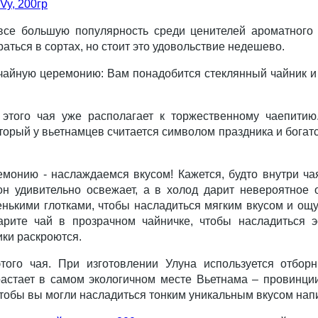
Vy, 200гр
се большую популярность среди ценителей ароматного н
аться в сортах, но стоит это удовольствие недешево.
чайную церемонию: Вам понадобится стеклянный чайник и
 этого чая уже располагает к торжественному чаепитию
торый у вьетнамцев считается символом праздника и богатст
онию - наслаждаемся вкусом! Кажется, будто внутри ч
он удивительно освежает, а в холод дарит невероятное
енькими глотками, чтобы насладиться мягким вкусом и ощу
варите чай в прозрачном чайничке, чтобы насладиться 
ики раскроются.
того чая. При изготовлении Улуна используется отборн
астает в самом экологичном месте Вьетнама – провинци
тобы вы могли насладиться тонким уникальным вкусом напи