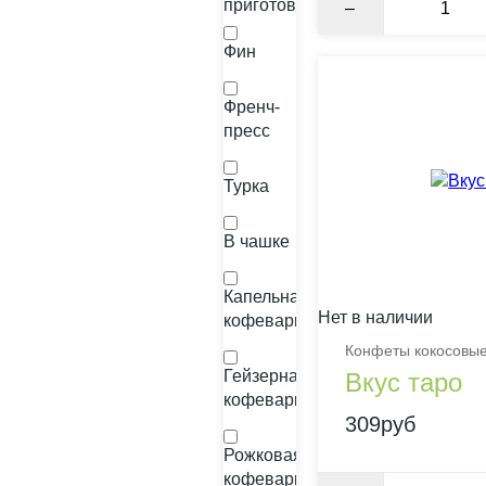
приготовления
–
Фин
Френч-
пресс
Турка
В чашке
Капельная
Нет в наличии
кофеварка
Конфеты кокосовые,
Гейзерная
Вкус таро
кофеварка
309руб
Рожковая
кофеварка