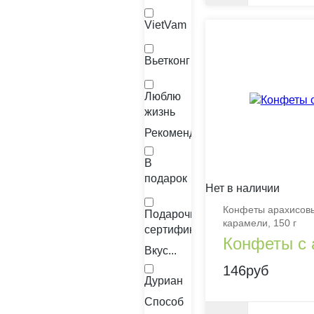
VietVam
Вьетконг
Люблю
жизнь
Рекомендации
В
подарок
Нет в наличии
Конфеты арахисовы
Подарочный
карамели, 150 г
сертификат
Конфеты с 
Вкус...
146руб
Дуриан
Способ