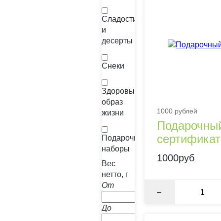
Сладости
и
десерты
Снеки
Здоровый
образ
1000 рублей
жизни
Подарочны
сертификат
Подарочные
наборы
1000руб
Вес
нетто, г
От
–
До