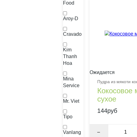
Food
Aroy-D
Cravado
Kim
Thanh
Hoa
Ожидается
Mina
Пудра из мякоти кок
Service
Кокосовое 
сухое
Mr. Viet
144руб
Tipo
–
Vanlang