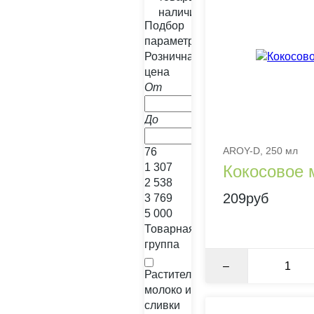
наличии
Подбор
параметров
Розничная
цена
От
До
AROY-D, 250 мл
%
76
1 307
Кокосовое 
2 538
209руб
3 769
5 000
Товарная
группа
–
Растительное
молоко и
сливки