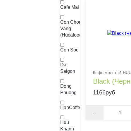
Cafe Mai
Con Chon
Vang
(Hucafood)
Con Soc
Dat
Saigon
Кофе молотый HUU
Black (Черн
Dong
1166руб
Phuong
HanCoffee
–
Huu
Khanh