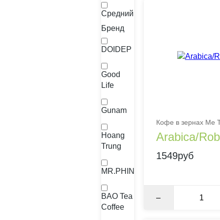
Средний
Бренд
DOIDEP
Good
Life
Gunam
Кофе в зернах Me T
Arabica/Ro
Hoang
Trung
1549руб
MR.PHIN
BAO Tea
–
Coffee