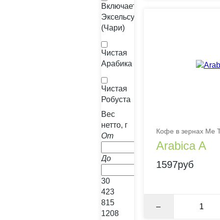
Включает
Эксельсу
(Чари)
Чистая
Арабика
Чистая
Робуста
Вес
нетто, г
Кофе в зернах Me T
От
Arabica A
До
1597руб
30
423
815
–
1208