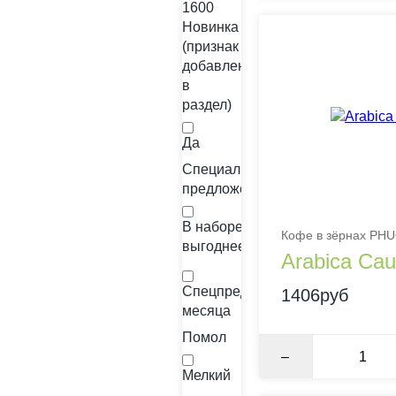
1600
Новинка
(признак
добавления
в
раздел)
Да
Специальные
предложения
В наборе
Кофе в зёрнах PHU
выгоднее
Arabica Cau
Спецпредложение
1406руб
месяца
Помол
–
Мелкий