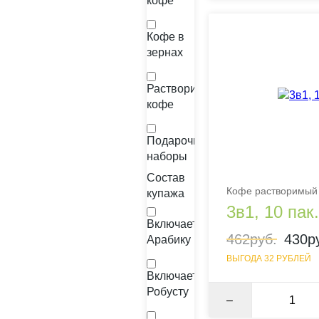
кофе
Кофе в
зернах
Растворимый
кофе
Подарочные
наборы
Состав
Кофе растворимый 
купажа
3в1, 10 пак.
Включает
462руб.
430р
Арабику
ВЫГОДА 32 РУБЛЕЙ
Включает
Робусту
–