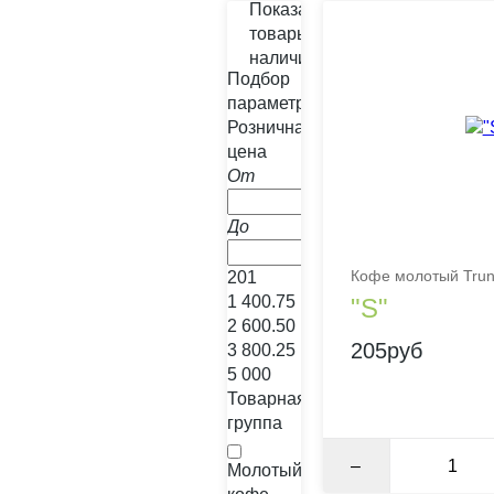
Показать
товары в
наличии
Подбор
параметров
Розничная
цена
От
До
%
Кофе молотый Trun
201
1 400.75
"S"
2 600.50
205руб
3 800.25
5 000
Товарная
группа
–
Молотый