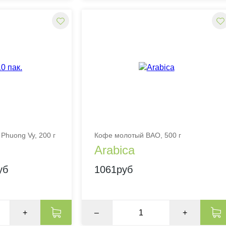
Phuong Vy, 200 г
Кофе молотый BAO, 500 г
Arabica
уб
1061руб
+
–
+