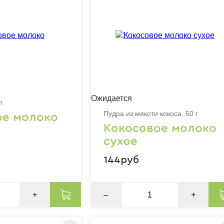
Ожидается
л
Пудра из мякоти кокоса, 50 г
ое молоко
Кокосовое молоко
сухое
144руб
+
–
+