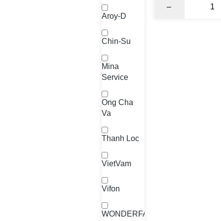
–
Aroy-D
Chin-Su
Mina
Service
Ong Cha
Va
Thanh Loc
VietVam
Vifon
WONDERFARM