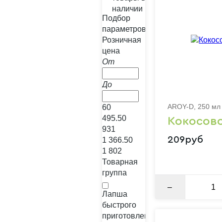
наличии
Подбор
параметров
Розничная
цена
От
До
AROY-D, 250 мл
%
60
495.50
Кокосов
931
209руб
1 366.50
1 802
Товарная
группа
–
Лапша
быстрого
приготовления