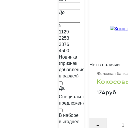
До
5
1129
2253
3376
4500
Новинка
(признак
Нет в наличии
добавления
Железная банка
в раздел)
Кокосов
Да
174руб
Специальные
предложения
В наборе
выгоднее
–