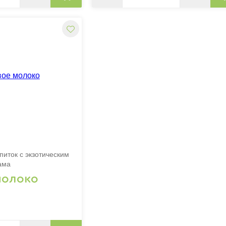
иток с экзотическим
ама
молоко