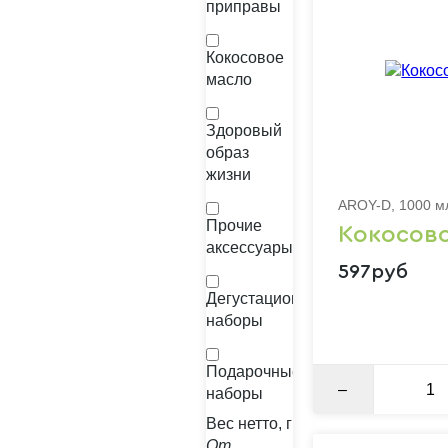
приправы
Кокосовое
масло
Здоровый
образ
жизни
AROY-D, 1000 м
Прочие
Кокосов
аксессуары
597руб
Дегустационные
наборы
Подарочные
–
наборы
Вес нетто, г
От