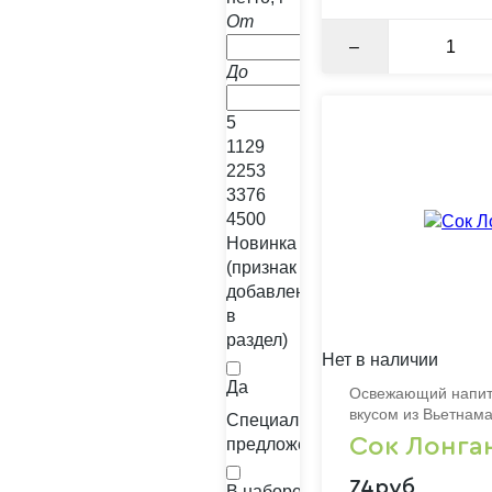
От
–
До
5
1129
2253
3376
4500
Новинка
(признак
добавления
в
раздел)
Нет в наличии
Да
Освежающий напито
вкусом из Вьетнам
Специальные
Сок Лонга
предложения
74руб
В наборе