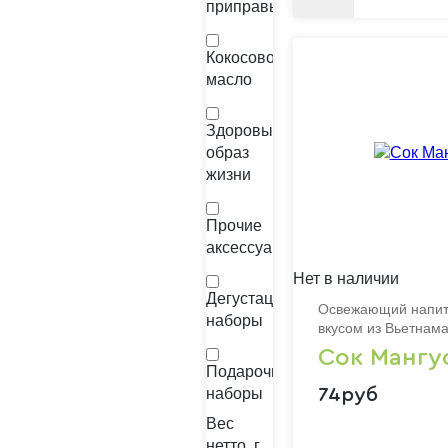
приправы
Кокосовое
масло
Здоровый
образ
жизни
Прочие
аксессуары
Нет в наличии
Дегустационные
Освежающий напито
наборы
вкусом из Вьетнам
Сок Мангу
Подарочные
наборы
74руб
Вес
нетто, г