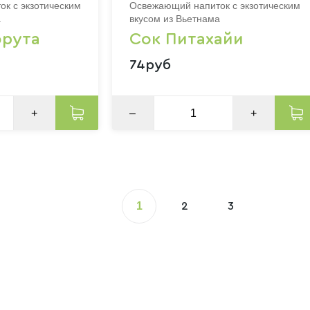
к с экзотическим
Освежающий напиток с экзотическим
а
вкусом из Вьетнама
рута
Сок Питахайи
74руб
+
–
+
1
2
3