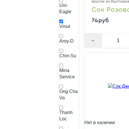
вкусом из Вьетнам
Uni-
Сок Розов
Eagle
74руб
Vinut
–
Aroy-D
Chin-Su
Mina
Service
Ong Cha
Va
Thanh
Loc
Нет в наличии