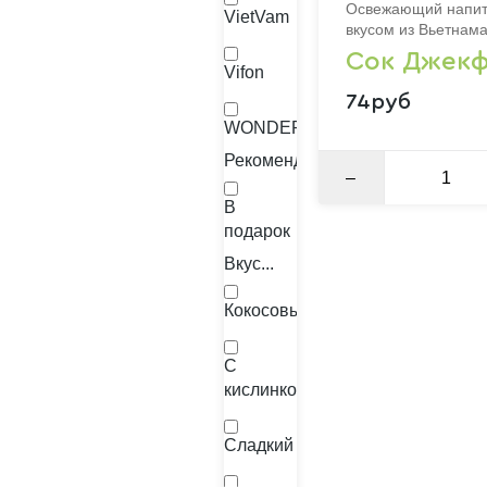
Освежающий напито
VietVam
вкусом из Вьетнам
Сок Джекф
Vifon
74руб
WONDERFARM
Рекомендации
–
В
подарок
Вкус...
Кокосовый
С
кислинкой
Сладкий