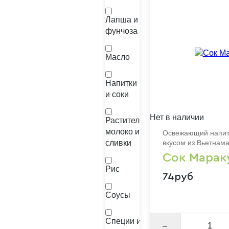
Лапша и
фунчоза
Масло
Напитки
и соки
Нет в наличии
Растительное
молоко и
Освежающий напито
сливки
вкусом из Вьетнам
Сок Марак
Рис
74руб
Соусы
Специи и
–