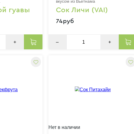
а
вкусом из Вьетнама
ой гуавы
Сок Личи (VAI)
74руб
+
–
+
Нет в наличии