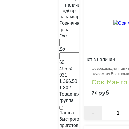
наличии
Подбор
параметров
Розничная
цена
От
До
Нет в наличии
%
60
Освежающий напито
495.50
вкусом из Вьетнам
931
1 366.50
Сок Манго
1 802
74руб
Товарная
группа
Лапша
–
быстрого
приготовления